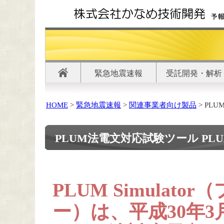
緊急地震速報
受託開発・解析
HOME
>
緊急地震速報
>
関連事業者向け製品
> PLU
PLUM法電文対応試験ツール PLUM S
PLUM Simulat
ー）は、平成30年