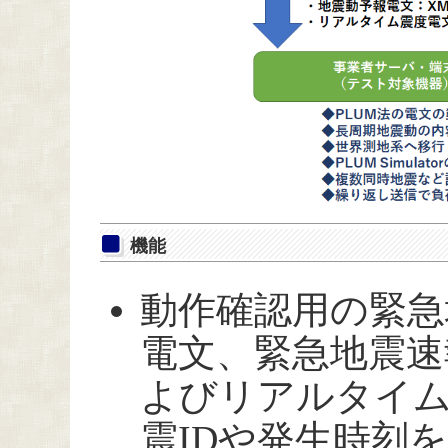
機能
動作確認用の緊急
電文、緊急地震速
よびリアルタイ
震IDや発生時刻