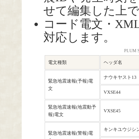
せて編集した上
コード電文・XM
対応します。
PLUM
電文種類
ヘッダ名
ナウキヤスト13
緊急地震速報(予報)電
文
VXSE44
緊急地震速報(地震動予
VXSE45
報)電文
キンキユウジシン
緊急地震速報(警報)電