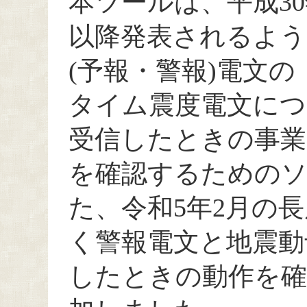
本ツールは、平成30
以降発表されるよう
(予報・警報)電文
タイム震度電文につ
受信したときの事業
を確認するための
た、令和5年2月の
く警報電文と地震動
したときの動作を確