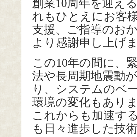
創業10周年を迎え
れもひとえにお客
支援、ご指導のお
より感謝申し上げ
この10年の間に、緊
法や長周期地震動
り、システムのベー
環境の変化もあり
これからも加速す
も日々進歩した技